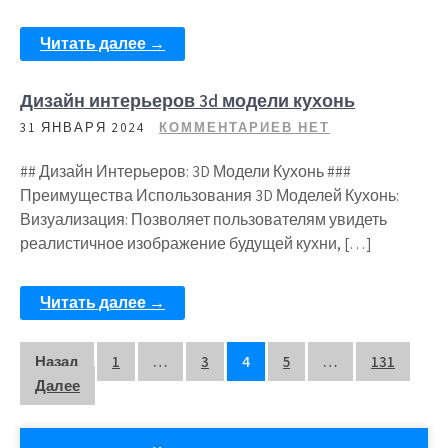
Читать далее →
Дизайн интерьеров 3d модели кухонь
31 ЯНВАРЯ 2024
КОММЕНТАРИЕВ НЕТ
## Дизайн Интерьеров: 3D Модели Кухонь ###
Преимущества Использования 3D Моделей Кухонь:
Визуализация: Позволяет пользователям увидеть
реалистичное изображение будущей кухни, […]
Читать далее →
Пагинация
Назад
1
…
3
4
5
…
131
Далее
записей