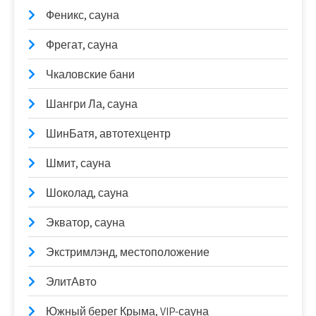
Феникс, сауна
Фрегат, сауна
Чкаловские бани
Шангри Ла, сауна
ШинБатя, автотехцентр
Шмит, сауна
Шоколад, сауна
Экватор, сауна
Экстримлэнд, местоположение
ЭлитАвто
Южный берег Крыма, VIP-сауна