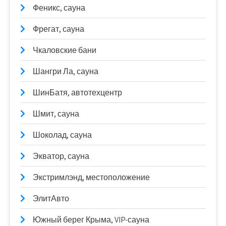
Феникс, сауна
Фрегат, сауна
Чкаловские бани
Шангри Ла, сауна
ШинБатя, автотехцентр
Шмит, сауна
Шоколад, сауна
Экватор, сауна
Экстримлэнд, местоположение
ЭлитАвто
Южный берег Крыма, VIP-сауна