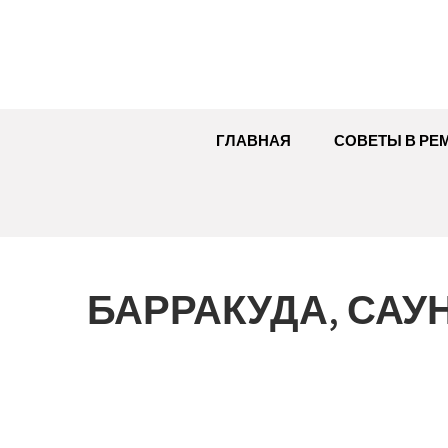
Перейти
к
содержимому
ГЛАВНАЯ
СОВЕТЫ В РЕ
БАРРАКУДА, САУ