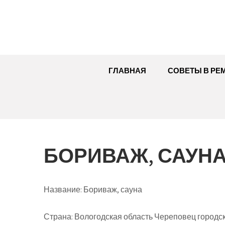
Перейти
к
содержимому
ГЛАВНАЯ
СОВЕТЫ В РЕ
БОРИВАЖ, САУН
Название:
Бориваж, сауна
Страна:
Вологодская область Череповец городск