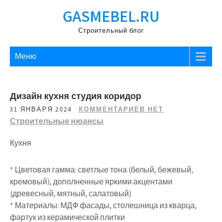
Перейти
GASMEBEL.RU
к
содержимому
Строительный блог
Меню
Дизайн кухня студия коридор
31 ЯНВАРЯ 2024
КОММЕНТАРИЕВ НЕТ
Строительные нюансы
Кухня
* Цветовая гамма: светлые тона (белый, бежевый,
кремовый), дополненные яркими акцентами
(древесный, мятный, салатовый)
* Материалы: МДФ фасады, столешница из кварца,
фартук из керамической плитки