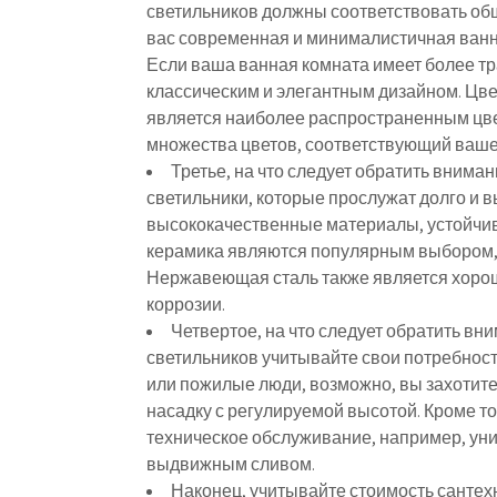
светильников должны соответствовать об
вас современная и минималистичная ванна
Если ваша ванная комната имеет более т
классическим и элегантным дизайном. Цве
является наиболее распространенным цве
множества цветов, соответствующий вашем
Третье, на что следует обратить внима
светильники, которые прослужат долго и
высококачественные материалы, устойчив
керамика являются популярным выбором, п
Нержавеющая сталь также является хороши
коррозии.
Четвертое, на что следует обратить вн
светильников учитывайте свои потребност
или пожилые люди, возможно, вы захотит
насадку с регулируемой высотой. Кроме т
техническое обслуживание, например, уни
выдвижным сливом.
Наконец, учитывайте стоимость сантех