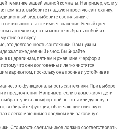
щей тематике вашей ванной комнаты. Например, если у
я комната, выберите гладкую и простую сантехнику.
радиционный вид, выберите светильники с
т светильников также имеет значение. Белый цвет
том сантехники, но вы можете выбрать любой из
у стилю и вкусу.
ние, это долговечность сантехники. Вам нужны
 выдержат ежедневный износ. Выбирайте
ые к царапинам, пятнам и ржавчине. Фарфор и
отому что они долговечны и легко чистятся.
м вариантом, поскольку она прочна и устойчива к
имание, это функциональность сантехники. При выборе
и и предпочтения. Например, если в доме живут дети
е выбрать унитаз комфортной высоты или душевую
ого, выбирайте функции, облегчающие очистку и
таз с легко моющимся ободком или раковину с
ники. Стоимость светильников должна соответствовать