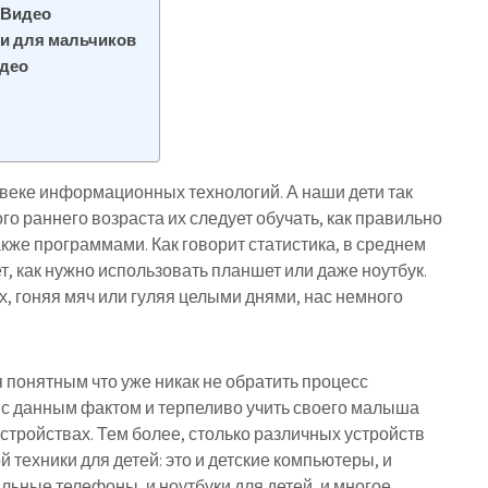
 Видео
и для мальчиков
идео
в веке информационных технологий. А наши дети так
го раннего возраста их следует обучать, как правильно
кже программами. Как говорит статистика, в среднем
т, как нужно использовать планшет или даже ноутбук.
х, гоняя мяч или гуляя целыми днями, нас немного
я понятным что уже никак не обратить процесс
я с данным фактом и терпеливо учить своего малыша
тройствах. Тем более, столько различных устройств
 техники для детей: это и детские компьютеры, и
льные телефоны, и ноутбуки для детей, и многое