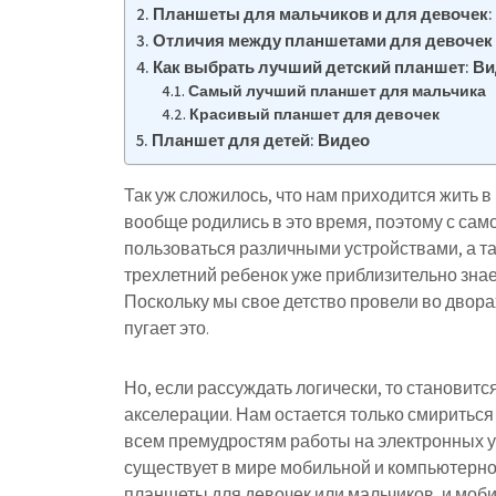
Планшеты для мальчиков и для девочек:
Отличия между планшетами для девочек 
Как выбрать лучший детский планшет: В
Самый лучший планшет для мальчика
Красивый планшет для девочек
Планшет для детей: Видео
Так уж сложилось, что нам приходится жить 
вообще родились в это время, поэтому с само
пользоваться различными устройствами, а та
трехлетний ребенок уже приблизительно знае
Поскольку мы свое детство провели во двора
пугает это.
Но, если рассуждать логически, то становитс
акселерации. Нам остается только смиритьс
всем премудростям работы на электронных ус
существует в мире мобильной и компьютерной
планшеты для девочек или мальчиков, и моби