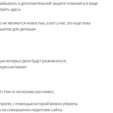
 забывать о дополнительной защите планшета в виде
реть здесь.
 не являются новостью, а вот у нас это еще пока
шетов для детишек:
ю которых дети будут развиваться;
ерез интернет.
 стоит в несколько раз ниже);
троля, с помощью которой можно уберечь
 на совершенно недетские сайты.