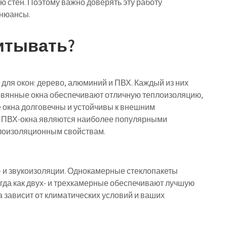
 стен. Поэтому важно доверять эту работу
 нюансы.
итывать?
для окон: дерево, алюминий и ПВХ. Каждый из них
евянные окна обеспечивают отличную теплоизоляцию,
 окна долговечны и устойчивы к внешним
и. ПВХ-окна являются наиболее популярными
плоизоляционным свойствам.
- и звукоизоляции. Однокамерные стеклопакеты
огда как двух- и трехкамерные обеспечивают лучшую
а зависит от климатических условий и ваших