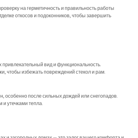
проверку на герметичность и правильность работы
тделке откосов и подоконников, чтобы завершить
х привлекательный вид и функциональность.
и, чтобы избежать повреждений стекол и рам.
н, особенно после сильных дождей или снегопадов.
 и утечками тепла.
ах и загородных домах — это залог вашего комфорта и