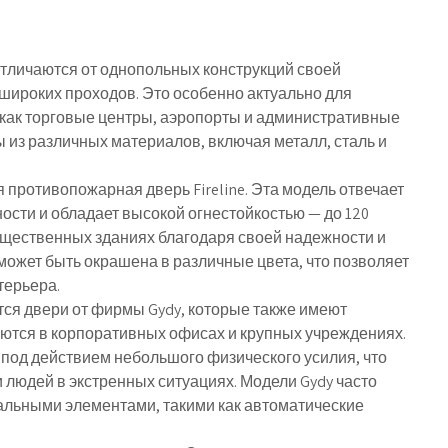
личаются от однопольных конструкций своей
широких проходов. Это особенно актуально для
 как торговые центры, аэропорты и административные
 из различных материалов, включая металл, сталь и
противопожарная дверь Fireline. Эта модель отвечает
сти и обладает высокой огнестойкостью — до 120
 общественных зданиях благодаря своей надежности и
может быть окрашена в различные цвета, что позволяет
терьера.
ся двери от фирмы Gydy, которые также имеют
яются в корпоративных офисах и крупных учреждениях.
под действием небольшого физического усилия, что
людей в экстренных ситуациях. Модели Gydy часто
льными элементами, такими как автоматические