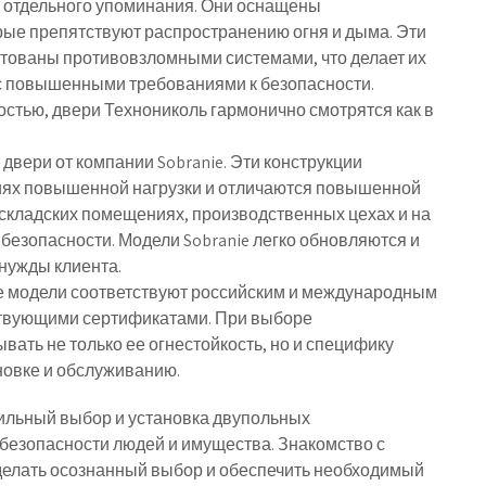
 отдельного упоминания. Они оснащены
ые препятствуют распространению огня и дыма. Эти
ктованы противовзломными системами, что делает их
с повышенными требованиями к безопасности.
стью, двери Технониколь гармонично смотрятся как в
вери от компании Sobranie. Эти конструкции
иях повышенной нагрузки и отличаются повышенной
 складских помещениях, производственных цехах и на
безопасности. Модели Sobranie легко обновляются и
нужды клиента.
ые модели соответствуют российским и международным
ствующими сертификатами. При выборе
ать не только ее огнестойкость, но и специфику
ановке и обслуживанию.
вильный выбор и установка двупольных
безопасности людей и имущества. Знакомство с
елать осознанный выбор и обеспечить необходимый