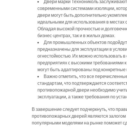
Двери марки Технониколь заслуживают
современными системами изоляции, котор
двери могут быть дополнительно укомпле
идеальными для использования в местах 
Обладая высокой прочностью и долговечно
бизнес-центрах, так и в жилых домах.
Для промышленных объектов подойдут д
предназначены для эксплуатации в услов
огнестойкостью. Их можно использовать в
предприятиях с высокими требованиями к 
могут быть адаптированы под конкретные 
Важно отметить, что все перечисленн
стандартам, что подтверждается соответ
противопожарной двери необходимо учитыв
эксплуатации, а также требования по уст
В завершение следует подчеркнуть, что пра
противопожарных дверей являются залогом 
популярными моделями на рынке поможет сд