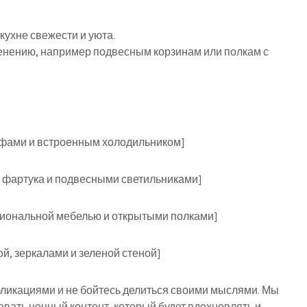
ухне свежести и уюта.
енению, например подвесным корзинам или полкам с
афами и встроенным холодильником]
й фартука и подвесными светильниками]
циональной мебелью и открытыми полками]
ой, зеркалами и зеленой стеной]
ликациями и не бойтесь делиться своими мыслями. Мы
авать ценный контент, который будет вдохновлять и