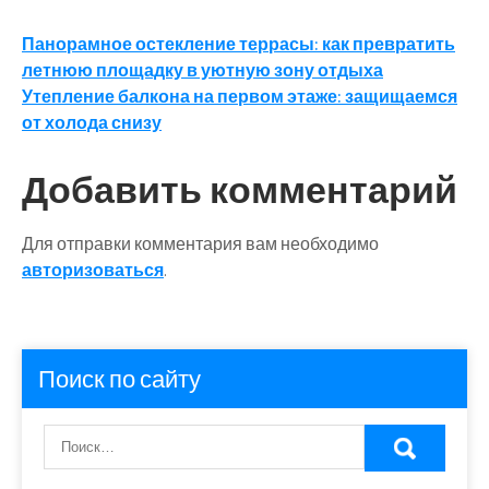
Навигация
Панорамное остекление террасы: как превратить
летнюю площадку в уютную зону отдыха
по
Утепление балкона на первом этаже: защищаемся
записям
от холода снизу
Добавить комментарий
Для отправки комментария вам необходимо
авторизоваться
.
Поиск по сайту