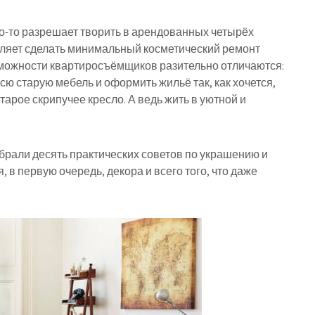
о-то разрешает творить в арендованных четырёх
зволяет сделать минимальный косметический ремонт
озможности квартиросъёмщиков разительно отличаются:
сю старую мебель и оформить жильё так, как хочется,
тарое скрипучее кресло. А ведь жить в уютной и
брали десять практических советов по украшению и
в первую очередь, декора и всего того, что даже