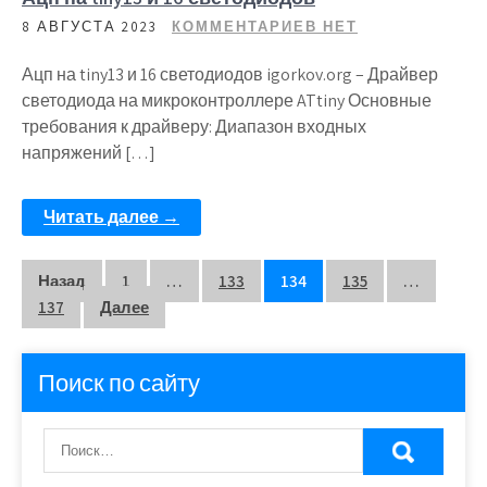
8 АВГУСТА 2023
КОММЕНТАРИЕВ НЕТ
Ацп на tiny13 и 16 светодиодов igorkov.org – Драйвер
светодиода на микроконтроллере ATtiny Основные
требования к драйверу: Диапазон входных
напряжений […]
Читать далее →
Пагинация
Назад
1
…
133
134
135
…
137
Далее
записей
Поиск по сайту